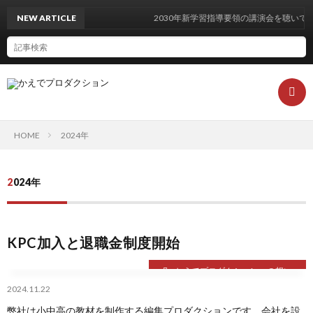
NEW ARTICLE
2030年新学習指導要領の講演会を聴いてき
HOME
2024年
は
2024年
ね
KPC加入と退職金制度開始
ブ
かえでプロダクションへの想い
ロ
2024.11.22
弊社は小中高の教材を制作する編集プロダクションです。会社を設