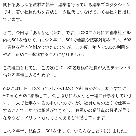
グ
関わるあらゆる教材の執筆・編集を行っている編集プロダクション
です。若い社員たちを育成し、次世代につなげていく会社を目指し
ています。
さて、今回は「ありがとう501」です。2020年５月に京都本社ビル
内の501を借りて、はや２年半。501で会議や接客対応を行い、602
で実務を行う体制ができたのですが、この度、年内で501の利用を
やめ、602に一本化することになりました。
この理由としては、この次に20～30名規模の社員が入るテナントを
借りる準備に入るためです。
602には現在、12名（12/1から13名）の社員がおり、私もすでに
501から602に移動して、久しぶりにみんなと一緒に仕事をしていま
す。一人で仕事をするのもいいのですが、社員たちの近くで仕事を
することで、すぐに相談ができたり、お互いの疑問点の解消が早く
なるなど、メリットもたくさんあると実感しています。
この２年半、私自身、501を使って、いろんなことを試しました。